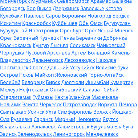
Мончегорск
Мурманск
Североморск
Арзамас
Балахна
Богородск
Бор
Выкса
Дзержинск
Заволжье
Кстово
Кулебаки
Павлово
Саров
Боровичи
Новгород
Бердск
Искитим
Краснообск
Куйбышев
Обь
Омск
Бугуруслан
Бузулук
Гай
Новотроицк
Оренбург
Орск
Ясный
Мценск
Орел
Заречный
Кузнецк
Пенза
Березники
Добрянка
Краснокамск
Кунгур
Лысьва
Соликамск
Чайковский
Чернушка
Чусовой
Арсеньев
Артем
Большой Камень
Владивосток
Дальнегорск
Лесозаводск
Находка
Партизанск
Спасск-Дальний
Уссурийск
Великие Луки
Остров
Псков
Майкоп
Яблоновский
Горно-Алтайск
Белебей
Белорецк
Бирск
Дюртюли
Ишимбай
Кумертау
Мелеуз
Нефтекамск
Октябрьский
Салават
Сибай
Стерлитамак
Туймазы
Кяхта
Улан-Удэ
Махачкала
Нальчик
Элиста
Черкесск
Петрозаводск
Воркута
Печора
Сыктывкар
Усинск
Ухта
Симферополь
Волжск
Йошкар-
Ола
Рузаевка
Саранск
Мирный
Нерюнгри
Якутск
Владикавказ
Азнакаево
Альметьевск
Бугульма
Елабуга
Заинск
Зеленодольск
Лениногорск
Менделеевск