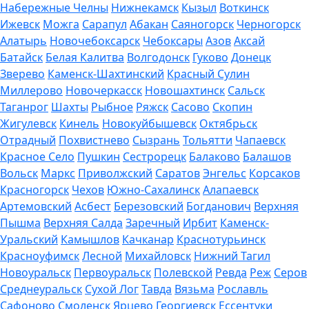
Набережные Челны
Нижнекамск
Кызыл
Воткинск
Ижевск
Можга
Сарапул
Абакан
Саяногорск
Черногорск
Алатырь
Новочебоксарск
Чебоксары
Азов
Аксай
Батайск
Белая Калитва
Волгодонск
Гуково
Донецк
Зверево
Каменск-Шахтинский
Красный Сулин
Миллерово
Новочеркасск
Новошахтинск
Сальск
Таганрог
Шахты
Рыбное
Ряжск
Сасово
Скопин
Жигулевск
Кинель
Новокуйбышевск
Октябрьск
Отрадный
Похвистнево
Сызрань
Тольятти
Чапаевск
Красное Село
Пушкин
Сестрорецк
Балаково
Балашов
Вольск
Маркс
Приволжский
Саратов
Энгельс
Корсаков
Красногорск
Чехов
Южно-Сахалинск
Алапаевск
Артемовский
Асбест
Березовский
Богданович
Верхняя
Пышма
Верхняя Салда
Заречный
Ирбит
Каменск-
Уральский
Камышлов
Качканар
Краснотурьинск
Красноуфимск
Лесной
Михайловск
Нижний Тагил
Новоуральск
Первоуральск
Полевской
Ревда
Реж
Серов
Среднеуральск
Сухой Лог
Тавда
Вязьма
Рославль
Сафоново
Смоленск
Ярцево
Георгиевск
Ессентуки