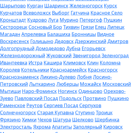
Шарыпово
Курган
Шадринск
Железногорск
Курск
Курчатов
Всеволожск
Выборг
Гатчина
Красное Село
Кронштадт
Кудрово
Луга
Мурино
Петергоф
Пушкин
Сестрорецк
Сосновый Бор
Тихвин
Грязи
Елец
Липецк
Магадан
Апрелевка
Балашиха
Бронницы
Видное
Воскресенск
Голицыно
Дедовск
Дзержинский
Дмитров
Долгопрудный
Домодедово
Дубна
Егорьевск
Железнодорожный
Жуковский
Звенигород
Зеленоград
Ивантеевка
Истра
Кашира
Климовск
Клин
Коломна
Королев
Котельники
Красноармейск
Красногорск
Краснознаменск
Ликино-Дулево
Лобня
Лосино-
Петровский
Лыткарино
Люберцы
Можайск
Московский
Мытищи
Наро-Фоминск
Ногинск
Одинцово
Орехово-
Зуево
Павловский Посад
Подольск
Протвино
Пушкино
Раменское
Реутов
Сергиев Посад
Серпухов
Солнечногорск
Старая Купавна
Ступино
Троицк
Фрязино
Химки
Чехов
Шатура
Щелково
Щербинка
Электросталь
Яхрома
Апатиты
Заполярный
Кировск