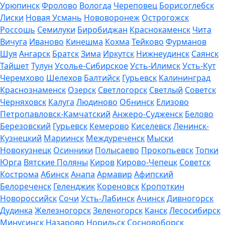
Урюпинск
Фролово
Вологда
Череповец
Борисоглебск
Лиски
Новая Усмань
Нововоронеж
Острогожск
Россошь
Семилуки
Биробиджан
Краснокаменск
Чита
Вичуга
Иваново
Кинешма
Кохма
Тейково
Фурманов
Шуя
Ангарск
Братск
Зима
Иркутск
Нижнеудинск
Саянск
Тайшет
Тулун
Усолье-Сибирское
Усть-Илимск
Усть-Кут
Черемхово
Шелехов
Балтийск
Гурьевск
Калининград
Краснознаменск
Озерск
Светлогорск
Светлый
Советск
Черняховск
Калуга
Людиново
Обнинск
Елизово
Петропавловск-Камчатский
Анжеро-Судженск
Белово
Березовский
Гурьевск
Кемерово
Киселевск
Ленинск-
Кузнецкий
Мариинск
Междуреченск
Мыски
Новокузнецк
Осинники
Полысаево
Прокопьевск
Топки
Юрга
Вятские Поляны
Киров
Кирово-Чепецк
Советск
Кострома
Абинск
Анапа
Армавир
Афипский
Белореченск
Геленджик
Кореновск
Кропоткин
Новороссийск
Сочи
Усть-Лабинск
Ачинск
Дивногорск
Дудинка
Железногорск
Зеленогорск
Канск
Лесосибирск
Минусинск
Назарово
Норильск
Сосновоборск