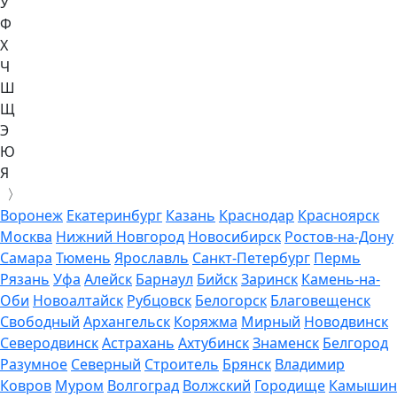
У
Ф
Х
Ч
Ш
Щ
Э
Ю
Я
〉
Воронеж
Екатеринбург
Казань
Краснодар
Красноярск
Москва
Нижний Новгород
Новосибирск
Ростов-на-Дону
Самара
Тюмень
Ярославль
Санкт-Петербург
Пермь
Рязань
Уфа
Алейск
Барнаул
Бийск
Заринск
Камень-на-
Оби
Новоалтайск
Рубцовск
Белогорск
Благовещенск
Свободный
Архангельск
Коряжма
Мирный
Новодвинск
Северодвинск
Астрахань
Ахтубинск
Знаменск
Белгород
Разумное
Северный
Строитель
Брянск
Владимир
Ковров
Муром
Волгоград
Волжский
Городище
Камышин