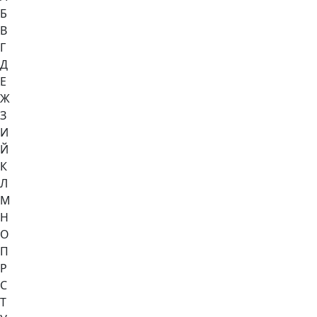
Б
В
Г
Д
Е
Ж
З
И
Й
К
Л
М
Н
О
П
Р
С
Т