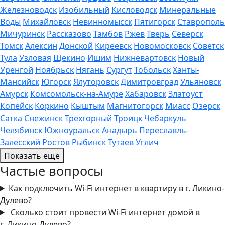
Железноводск
Изобильный
Кисловодск
Минеральные
Воды
Михайловск
Невинномысск
Пятигорск
Ставрополь
Мичуринск
Рассказово
Тамбов
Ржев
Тверь
Северск
Томск
Алексин
Донской
Киреевск
Новомосковск
Советск
Тула
Узловая
Щекино
Ишим
Нижневартовск
Новый
Уренгой
Ноябрьск
Нягань
Сургут
Тобольск
Ханты-
Мансийск
Югорск
Ялуторовск
Димитровград
Ульяновск
Амурск
Комсомольск-на-Амуре
Хабаровск
Златоуст
Копейск
Коркино
Кыштым
Магнитогорск
Миасс
Озерск
Сатка
Снежинск
Трехгорный
Троицк
Чебаркуль
Челябинск
Южноуральск
Анадырь
Переславль-
Залесский
Ростов
Рыбинск
Тутаев
Углич
Показать еще
Частые вопросы
Как подключить Wi‑Fi интернет в квартиру в г. Ликино-
Дулево?
Сколько стоит провести Wi‑Fi интернет домой в
г. Ликино-Дулево?